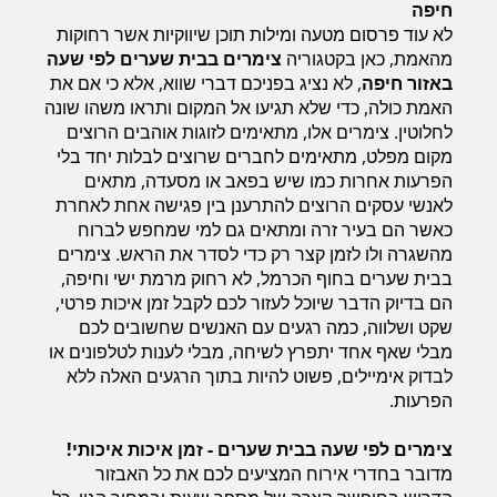
חיפה
לא עוד פרסום מטעה ומילות תוכן שיווקיות אשר רחוקות
מהאמת, כאן בקטגוריה
צימרים בבית שערים לפי שעה
חדרים לפי שעה בחיפה קריות
באזור חיפה
, לא נציג בפניכם דברי שווא, אלא כי אם את
האמת כולה, כדי שלא תגיעו אל המקום ותראו משהו שונה
לחלוטין. צימרים אלו, מתאימים לזוגות אוהבים הרוצים
מקום מפלט, מתאימים לחברים שרוצים לבלות יחד בלי
חדרים לפי שעה בכנרת גליל תחתון עמקים
הפרעות אחרות כמו שיש בפאב או מסעדה, מתאים
לאנשי עסקים הרוצים להתרענן בין פגישה אחת לאחרת
כאשר הם בעיר זרה ומתאים גם למי שמחפש לברוח
חדרים לפי שעה ברמת הגולן
מהשגרה ולו לזמן קצר רק כדי לסדר את הראש. צימרים
בבית שערים בחוף הכרמל, לא רחוק מרמת ישי וחיפה,
הם בדיוק הדבר שיוכל לעזור לכם לקבל זמן איכות פרטי,
שקט ושלווה, כמה רגעים עם האנשים שחשובים לכם
חדרים לפי שעה בהערבה
מבלי שאף אחד יתפרץ לשיחה, מבלי לענות לטלפונים או
לבדוק אימיילים, פשוט להיות בתוך הרגעים האלה ללא
הפרעות.
חדרים לפי שעה בעמק יזרעאל
צימרים לפי שעה בבית שערים - זמן איכות איכותי!
מדובר בחדרי אירוח המציעים לכם את כל האבזור