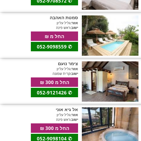
052-9708572
✆
סמטת האהבה
אזור:
גליל עליון
ישוב:
ראש פינה
החל מ ₪
052-9098559
✆
צימר נועם
אזור:
גליל עליון
ישוב:
קרית שמונה
החל מ 300 ₪
052-9121426
✆
אל גיא אוני
אזור:
גליל עליון
ישוב:
ראש פינה
החל מ 300 ₪
052-9098104
✆