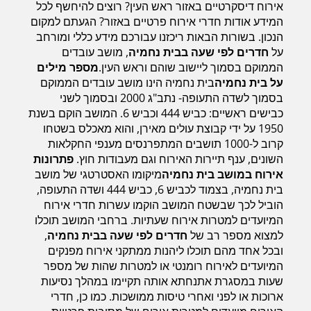
אירוח דיסקרטיים באזור ראש העין? רוצים להיחשף לכל
המידע אודות חדרי אירוח פרטיים באזור? הגעתם למקום
הנכון. בשורות הבאות ריכזנו עבורכם מידע כללי ומורחב
חדרים לפי שעה בחיפה קריות
על
חדרים לפי שעה בבית נחמיה
, מושב עובדים
הממוקם בסמוך ליישוב שוהם וראש העין.
מספר מילים
על בית נחמיה
בית נחמיה הינו מושב עובדים הממוקם
בסמוך לשדה התעופה- נתב"ג 2000 ובסמוך לשני
חדרים לפי שעה בכנרת גליל תחתון עמקים
כבישים ראשיים: כביש 444 וכביש 6. המושב הוקם בשנת
1950 על ידי קבוצת עולים מאירן, והוא מאכלס בשטחו
קרוב ל-1000 תושבים המתפרנסים מענפי החקלאות
חדרים לפי שעה ברמת הגולן
השונים, ענף תיירות האירוח וגם מעבודות חוץ.
פתרונות
אירוח במושב בית נחמיה
מיקומו האסטרטגי של מושב
בית נחמיה, בצמוד לכביש 6, כביש 444 ושדה התעופה,
הוביל לכך שבשטח המושב הוקמו עשרות חדרי אירוח
חדרים לפי שעה בהערבה
המיועדים למטרות אירוח שעתיות. ברחבי המושב תוכלו
למצוא מספר רב של
חדרים לפי שעה בבית נחמיה
,
ובכל אחד מהם תוכלו ליהנות ממתקני אירוח מפנקים
חדרים לפי שעה בעמק יזרעאל
המיועדים לאירוח רומנטי או למטרות שהות של מספר
שעות במסגרת אתנחתא אותה תקיימו במהלך נסיעות
ארוכות או לפני ואחרי טיסות ממושכות. כמו כן, חדרי