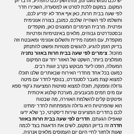
יש לכם ממש מעט זמן, ומתחשק לכם להפתיע, זה בדיוק
חדרים לפי שעה במישור החוף הדרומי
המקום. במקום ללכת לסרט או למסעדה, השכירו חדר
לפי שעה בבית חרות, כאן אף אחד לא יפריע לכם,
ותשלמו לפי השהייה שלכם, כמובן, בצורה אנונימית
ופרטית. מרבית הצימרים המוצגים כאן, מוקפדים
ובסטנדרטים גבוהים, מלאים באינטימיות ופרטיות
מוקפדת, עם הזמנה מידית ותשלום אנונימי ומאובטח וזה
בדיוק הזמן להגיע, להגשים פנטזיות ופשוט להתנתק
מהכול.
צימרים לפי שעה בבית חרות באזור נתניה
מומלצים ביותר, השקט של האזור יחד עם המיקום
המעולה, הפכו ליעד מבוקש בקרב זוגות רבים.
כמעט בכל אחד מחדרי האירוח שבאתרים שלנו תוכלו
למצוא קצת מעבר לסטנדרט, בנוסף לחדר עם מיטה
גדולה ומפנקת, תוכלו למצוא סוויטות המציעות ג'קוזי ספא
עם מים חמים מבעבעים, מערכת קולנוע איכותית
ופינוקים קלים להשלמת האווירה, מה שבטוח
הוא שהפרטיות היא גדולה והמפתחות לחדר ימתינו
לכם בחדרים המציעים שירות דיסקרטי, כך שלא ידעו
שאפילו הגעתם.
חדרים לפי שעה בבית חרות באזור
חדרה
זה בדיוק המקום, לשים את הדאגות בצד לכמה
שעות ולחזור לחיי היום יום העמוסים מלאים אנרגיה,