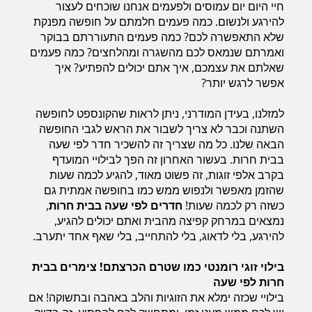
חיי היום יום עמוסים ולפעמים אנחנו שוכחים לעצור
להירגע ולנשום. כמה פעמים חלמתם על חופשה מפנקת
שלא התאפשרה לכם? כמה פעמים התעוררתם בבוקר
חדרים לפי שעה בחיפה קריות
ואמרתם שנמאס לכם מהשגרה ומהלחצים? כמה פעמים
שאלתם את עצמכם, איך אתם יכולים להפתיע? איך
אפשר לרגש יותר?
חדרים לפי שעה בכנרת גליל תחתון עמקים
למזלנו, בעידן המודרני, ניתן לראות שהקונספט לחופשה
השתנה וכבר לא צריך לשבור את הראש לגבי החופשה
הבאה שלנו. כל מה שצריך זה להשכיר חדר לפי שעה
חדרים לפי שעה ברמת הגולן
בבית חרות. בעשור האחרון זה הפך לבילויי המועדף
בקרב אלפי זוגות, זה פשוט מאוד, להגיע לכמה שעות
שהזמן מאפשר ולנפוש ממש כמו בחופשה אמתית גם
כשזה רק לכמה שעות!
חדרים לפי שעה בבית חרות
,
חדרים לפי שעה בהערבה
נמצאים במרחק קפיצה מהבית ואתם יכולים להגיע,
להירגע, בלי לדאוג, בלי להתחייב, בלי שאף אחד יתערב.
חדרים לפי שעה בעמק יזרעאל
בילוי זוגי רומנטי כמו שטרם הכרצתם! צימרים בבית
חרות לפי שעה
בילויי שכזה ימלא את הזוגיות והלב באהבה ובתשוקה! אם