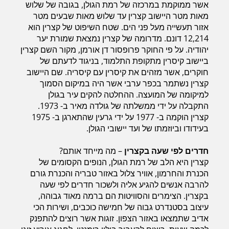
אשר ממוקמת במרכזה של רמת הגולן, בגובה של שלוש
מאות מטר היישוב קצרין עד שלוש מאות שבעים מטר
אזור תעשייה מעל פני הים. שטח השיפוט של קצרין הוא
חדרים לפי שעה בחיפה קריות
12,214 דונם. מדרומה של קצרין נמצאת שמורת יער
יהודיה. על פי החוקר פרופסור דן אורמן, מקור השם קצרין
ביישוב קיסרין מתקופת התלמוד, בניגוד לדעתם של
חוקרים, אשר מזהים את קיסרין עם קיסריה. שם היישוב
חדרים לפי שעה בכנרת גליל תחתון עמקים
קצרין נשתמר בכפר ערבי אשר היה במיקום הסמוך
למיקומה של המועצה. ההחלטה להקים עיר בגולן
התקבלה על ידי ממשלתה של גולדה מאיר ב- 1973.
חדרים לפי שעה ברמת הגולן
קצרין הוקמה ב- 1977 על ידי גרעין שהתארגן ב- 1975
בעידודו וביוזמתו של ועד יישובי הגולן.
חדרים לפי שעה בקצרין
– מה מייחד אותם?
חדרים לפי שעה בהערבה
קצרין היא הלב של רמת הגולן, הנופים הקסומים של
הכנרת והחרמון, אוויר צלול באזור טבריה והכנרת גורם
להרבה אנשים להגיע אליה ולשכור חדרים לפי שעה
חדרים לפי שעה בעמק יזרעאל
בקצרין. הצימרים והסוויטות הם ברמה מאוד גבוהה,
עיצוב בסטנדרט גבוה של חמישה כוכבים, ושירות הכי
אדיב שתמצאו באזור הצפון. זוגות אשר רוצים להתפנק