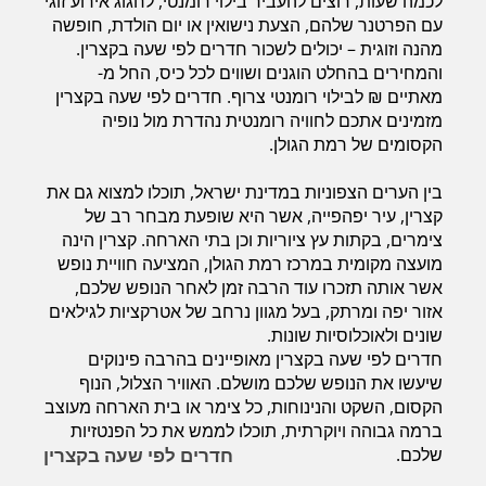
לכמה שעות, רוצים להעביר בילוי רומנטי, לחגוג אירוע זוגי
חדרים לפי שעה במישור החוף הדרומי
עם הפרטנר שלהם, הצעת נישואין או יום הולדת, חופשה
מהנה וזוגית – יכולים לשכור חדרים לפי שעה בקצרין.
והמחירים בהחלט הוגנים ושווים לכל כיס, החל מ-
מאתיים ₪ לבילוי רומנטי צרוף. חדרים לפי שעה בקצרין
מזמינים אתכם לחוויה רומנטית נהדרת מול נופיה
הקסומים של רמת הגולן.
בין הערים הצפוניות במדינת ישראל, תוכלו למצוא גם את
קצרין, עיר יפהפייה, אשר היא שופעת מבחר רב של
צימרים, בקתות עץ ציוריות וכן בתי הארחה. קצרין הינה
מועצה מקומית במרכז רמת הגולן, המציעה חוויית נופש
אשר אותה תזכרו עוד הרבה זמן לאחר הנופש שלכם,
אזור יפה ומרתק, בעל מגוון נרחב של אטרקציות לגילאים
שונים ולאוכלוסיות שונות.
חדרים לפי שעה בקצרין מאופיינים בהרבה פינוקים
שיעשו את הנופש שלכם מושלם. האוויר הצלול, הנוף
הקסום, השקט והנינוחות, כל צימר או בית הארחה מעוצב
ברמה גבוהה ויוקרתית, תוכלו לממש את כל הפנטזיות
שלכם.
חדרים לפי שעה בקצרין