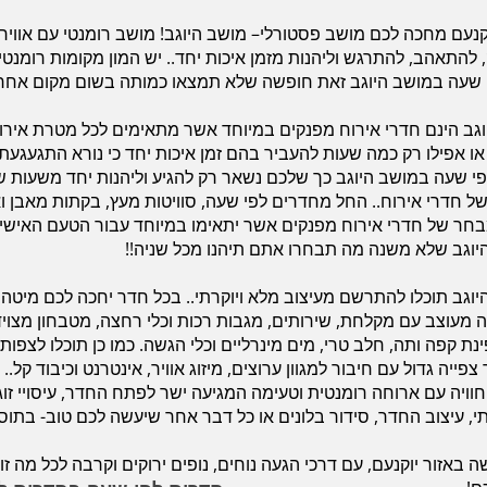
יוקנעם מחכה לכם מושב פסטורלי– מושב היוגב! מושב רומנטי עם אוו
 להתאהב, להתרגש וליהנות מזמן איכות יחד.. יש המון מקומות רומנט
י שעה במושב היוגב זאת חופשה שלא תמצאו כמותה בשום מקום אחר.
ב הינם חדרי אירוח מפנקים במיוחד אשר מתאימים לכל מטרת אירוח.. 
או אפילו רק כמה שעות להעביר בהם זמן איכות יחד כי נורא התגעגעתם 
 שעה במושב היוגב כך שלכם נשאר רק להגיע וליהנות יחד משעות ש
 של חדרי אירוח.. החל מחדרים לפי שעה, סוויטות מעץ, בקתות מאבן וא
בחר של חדרי אירוח מפנקים אשר יתאימו במיוחד עבור הטעם האישי
וגב שלא משנה מה תבחרו אתם תיהנו מכל שניה!!
גב תוכלו להתרשם מעיצוב מלא ויוקרתי.. בכל חדר יחכה לכם מיטה 
 מעוצב עם מקלחת, שירותים, מגבות רכות וכלי רחצה, מטבחון מצויד
נת קפה ותה, חלב טרי, מים מינרליים וכלי הגשה. כמו כן תוכלו לצפו
יה גדול עם חיבור למגוון ערוצים, מיזוג אוויר, אינטרנט וכיבוד קל..
חוויה עם ארוחה רומנטית וטעימה המגיעה ישר לפתח החדר, עיסויי זוג
ותי, עיצוב החדר, סידור בלונים או כל דבר אחר שיעשה לכם טוב- בתו
אזור יוקנעם, עם דרכי הגעה נוחים, נופים ירוקים וקרבה לכל מה זו