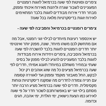
צימרים וסוויטות לפי שעה בכרמיאל לזוגות רומנטיים
המעוניינים לשבור שגרה וליהנות מאירוח איכותי ומפנק,
מבחר חדרי אירוח מבודדים לזוגות בלבד המתאימים
חדרים לפי שעה בחיפה קריות
לאירוח זוגות בדיסקרטיות מלאה בכל שעה!
צימרים רומנטיים בכרמיאל והסביבה לפי שעה -
חדרים לפי שעה בכנרת גליל תחתון עמקים
יש אינספור רעיונות מיוחדים לבילוי זוגי רומנטי, אבל מה
אם מתחשק לכם משהו מיוחד, שונה, מפנק יותר ואינטימי
יותר חדרים רומנטיים לזוגות בלבד להשכרה לפי שעה
חדרים לפי שעה ברמת הגולן
בכרמיאל והסביבה, צימרים ויחידות אירוח מבודדות
לזוגות בלבד המעוניינים להגיע לבילוי מפנק על בסיס
שעתי ובמחיר משתלם במיוחד! תענוג אמיתי, חדרים לפי
שעה בכרמיאל מציעים כל מה שזוג אוהבים רק יכול
חדרים לפי שעה בהערבה
לבקש, החל מאבזור מוקפד ומפנק ועד לאווירה קסומה
עם חנייה צמודה לחדרים מה שמקנה דיסקרטיות ונוחות
מקסימלית. חדרים לפי שעה בכרמיאל מציע הרבה יותר
חדרים לפי שעה בעמק יזרעאל
מסתם בילוי זוגי יש באפשרותכם לשכור חדר על פי שעה
לאירוע כמו הצעת נישואין, ימי הולדת, ימי אהבה, חגים
וכדומה.