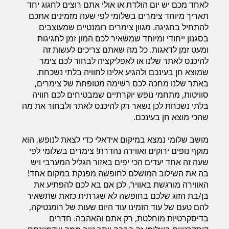
לאחד מכם יש יום הולדת או אולי אתם רוצים לחגוג יחד
תאריך מיוחד צימרים בשלומי לפי שעה מזמינים אתכם
להתחיל בחגיגה. מגוון צימרים רומנטיים שמעוצבים
חדרים לפי שעה בחיפה קריות
בסגנון ייחודי ומיוחד שמשאיר לכם המון זמן לחגיגות
ומעט זמן לדאגות. כל מה שאתם צריכים לעשות זה
להיכנס לאתר שלנו או לאפליקציה לבחור לכם צימר
שמוצא חן בעינכם ולהגיע אלינו לחוויה בלתי נשכחת.
חדרים לפי שעה בכנרת גליל תחתון עמקים
באתר שלנו מחכה לכם רשימה מטופחת של צימרים,
סוויטות, מתחמי נופש יוקרתיים שמבטיחים לכם חוויה
בלתי נשכחת לכן נשאר רק להיכנס לאתר ולבחור את מה
חדרים לפי שעה ברמת הגולן
שהכי מוצא חן בעינכם.
מושב שלומי נמצא במיקום אידאלי כדי לצאת לנופש, הוא
מוקף נופים ירוקים ואווירה נהדרת! צימרים בשלומי לפי
חדרים לפי שעה בהערבה
שעה זה אחד יעדים הכי יפים באזור הגליל המערבי ויש
בה את השילוב המושלם לחופשה מפנקת במקום אחד!
האווירה מורגשת באוויר, לכן אם בא לכם להפתיע את
חדרים לפי שעה בעמק יזרעאל
בן/בת הזוג שלכם בחופשה לא שגרתית כזאת שתשאיר
להם טעם של עוד הזמינו עוד היום שעות של רומנטיקה,
בדיסקרטיות מוחלטת, רק אתם והאהבה. חדרים