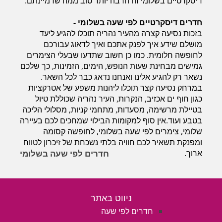
דיסקרטיים בשלומי זה הרבה יותר טוב ממה שדמיינתם.
חדרים לפי שעה במישור החוף הדרומי
חדרים דיסקרטיים לפי שעה בשלומי -
בזכות נסיעה קצרה מהעיר נהריה תוכלו להגיע ליעד
מושלם שידע איך לפנק אתכם ואיך לדאוג עבורכם
לחופשה חלומית. כמו כן חשוב שתדעו שבעלי הצימרים
גמישים מבחינת שעות הנופש, הימים, הזמינות, כך שלכם
נשאר רק להגיע אלינו ואנחנו נדאג כבר לכל השאר.
במרחק נסיעה קצר תוכלו ליהנות משפע של אטרקציות
כגון חוף ים אכזיב, הנקרות, העיר נהריה שכוללת טיול
בטיילת מרשימה, מסעדות, מתחמי קניות, מסלולי הליכה
בטבע ועוד.אין סוף למקומות הבילוי שמחכים לכם בעיירה
שלומי, צימרים לפי שעה בשלומי, לחופשה קסומה
ומפנקת תשאיר לכם חוויה בלתי נשכחת של זיכרון לטווח
ארוך.
חדרים לפי שעה בשלומי
ניווט באתר
חדרים לפי שעה