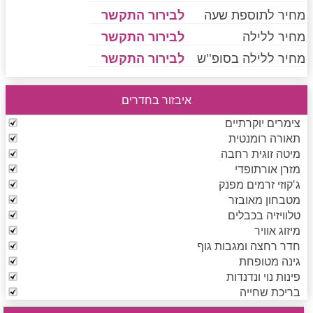
מחיר לתוספת שעה
לבירור התקשר
מחיר ללילה
לבירור התקשר
חדרים לפי שעה בחיפה קריות
מחיר ללילה בסופ''ש
לבירור התקשר
איבזור בחדרים
חדרים לפי שעה בכנרת גליל תחתון עמקים
צימרים יוקרתיים
תאורה רומנטית
מיטה זוגית רחבה
חדרים לפי שעה ברמת הגולן
מזרן אורתופדי
ג'קוזי זרמים מפנק
מטבחון מאובזר
חדרים לפי שעה בהערבה
טלוויזיה בכבלים
מיזוג אוויר
חדר רחצה ומגבות גוף
גינה מטופחת
חדרים לפי שעה בעמק יזרעאל
פינות נוי ונדנדות
בריכת שחייה