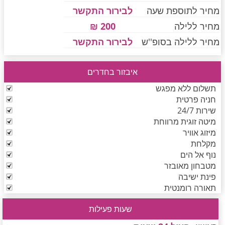
מחיר לתוספת שעה
לבירור התקשר
מחיר ללילה
200 ₪
חדרים לפי שעה בחיפה קריות
מחיר ללילה בסופ''ש
לבירור התקשר
איבזור בחדרים
חדרים לפי שעה בכנרת גליל תחתון עמקים
תשלום ללא מפגש
חניה פרטית
שירות 24/7
חדרים לפי שעה ברמת הגולן
מיטה זוגית מרווחת
מיזוג אוויר
מקלחת
חדרים לפי שעה בהערבה
נוף אל הים
מטבחון מאובזר
פינת ישיבה
תאורה רומנטית
חדרים לפי שעה בעמק יזרעאל
שעות פעילות