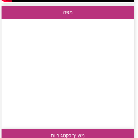
מפה
משויך לקטגוריות