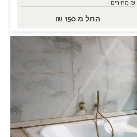
₪ מחירים
החל מ 150 ₪
נות.....