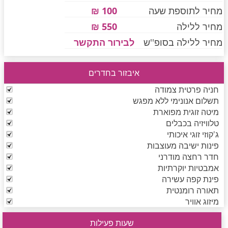
מחיר לתוספת שעה
100 ₪
מחיר ללילה
550 ₪
חדרים לפי שעה בחיפה קריות
מחיר ללילה בסופ''ש
לבירור התקשר
איבזור בחדרים
חדרים לפי שעה בכנרת גליל תחתון עמקים
חניה פרטית צמודה
תשלום אנונימי ללא מפגש
מיטה זוגית מפוארת
חדרים לפי שעה ברמת הגולן
טלוויזיה בכבלים
ג'קוזי זוגי איכותי
פינות ישיבה מעוצבות
חדרים לפי שעה בהערבה
חדר רחצה מודרני
אמבטיות יוקרתיות
פינת קפה עשירה
תאורה רומנטית
חדרים לפי שעה בעמק יזרעאל
מיזוג אוויר
שעות פעילות