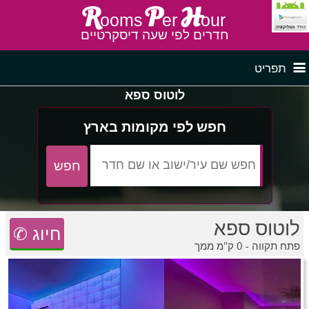
R
P
H
ooms
er
our
חדרים לפי שעה דיסקרטיים
תפריט
לוטוס ספא
דף ראשי
חדרים לפי שעה בצפון
חפש לפי מקומות בארץ
לפי איזור
חדרים לפי שעה במרכז
לוטוס ספא
חדרים לפי שעה בדרום
חדרים לפי שעה במישור החוף
פרסם באתר
✆ חיוג
פתח תקווה - 0 ק''מ ממך
חדרים לפי שעה בגליל מערבי
חדרים באזור