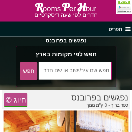
R
P
H
ooms
er
our
חדרים לפי שעה דיסקרטיים
תפריט
נפגשים בפרובנס
דף ראשי
חדרים לפי שעה בצפון
חפש לפי מקומות בארץ
לפי איזור
חדרים לפי שעה במרכז
נפגשים בפרובנס
חדרים לפי שעה בדרום
חדרים לפי שעה במישור החוף
פרסם באתר
✆ חיוג
כפר ברוך - 0 ק''מ ממך
חדרים לפי שעה בגליל מערבי
חדרים באזור