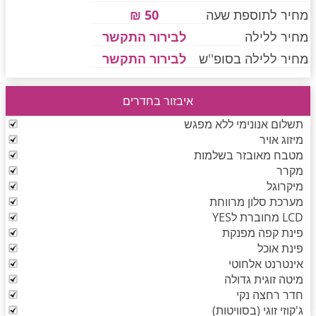
מחיר לתוספת שעה
50 ₪
מחיר ללילה
לבירור התקשר
חדרים לפי שעה בחיפה קריות
מחיר ללילה בסופ''ש
לבירור התקשר
איבזור בחדרים
חדרים לפי שעה בכנרת גליל תחתון עמקים
תשלום אנונימי ללא מפגש
מיזוג אויר
מטבח מאובזר בשלמות
חדרים לפי שעה ברמת הגולן
מקרר
מיקרוגל
מערכת סלון מרווחת
חדרים לפי שעה בהערבה
LCD מחוברת לYES
פינת קפה מפנקת
פינת אוכל
אינטרנט אלחוטי
חדרים לפי שעה בעמק יזרעאל
מיטה זוגית גדולה
חדר רחצה נקי
ג'קוזי זוגי (בסוויטות)