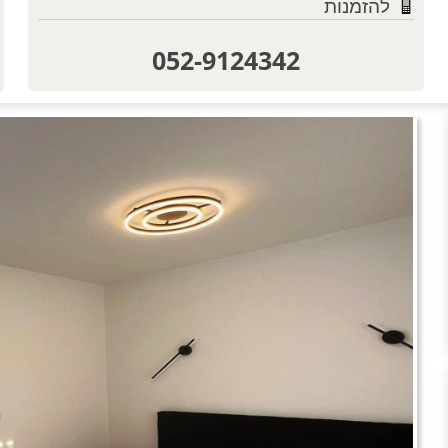
להזמנות
052-9124342
טוען תמו