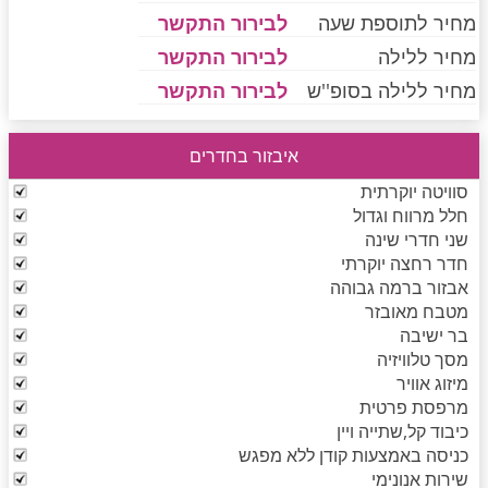
מחיר לתוספת שעה
לבירור התקשר
מחיר ללילה
לבירור התקשר
חדרים לפי שעה בחיפה קריות
מחיר ללילה בסופ''ש
לבירור התקשר
איבזור בחדרים
חדרים לפי שעה בכנרת גליל תחתון עמקים
סוויטה יוקרתית
חלל מרווח וגדול
שני חדרי שינה
חדרים לפי שעה ברמת הגולן
חדר רחצה יוקרתי
אבזור ברמה גבוהה
מטבח מאובזר
חדרים לפי שעה בהערבה
בר ישיבה
מסך טלוויזיה
מיזוג אוויר
מרפסת פרטית
חדרים לפי שעה בעמק יזרעאל
כיבוד קל,שתייה ויין
כניסה באמצעות קודן ללא מפגש
שירות אנונימי