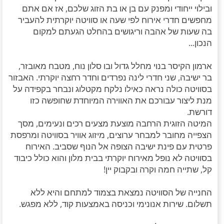
ובילוי ייחודי ומפנק עם בן או בת הזוג שלכם, אז אם אתם
מחפשים חדרי אירוח לפי שעה או סוויטה יוקרתית להעביר
בה שעות של אהבה וריגושים בהחלט הגעתם למקום
הנכון...
ארמון הקיסר בנוי מחלל גדול ובו סלון נוח, מטבח מאובזר,
בר ישיבה, שני חדרי לינה נפרדים וחדר רחצה יוקרתי. האבזור
בסוויטה כולה נראה כאילו נלקח מקטלוג ונבחר בקפידה על
מנת ליצור עבורכם את האווירה המיוחדת שחופשה כזו
דורשת.
המיטה הזוגית הרחבה מוצעת מצעים רכים ונעימים, מסך
הצפייה מחובר למבחר ערוצים, מיזוג אוויר בסוויטה ומרפסת
פרטית עם פינת ישיבה הצופה אל הנוף שסביב. האירוח
בסוויטה לא נופל מאירוח יוקרתי בבית מלון והוא כולל כיבוד
קל, שתייה חמה וקרה ובקבוק יין!
החנייה של הסוויטה נמצאת בצמוד למתחם והיא ללא
תשלום. שירות אנונימי וכניסה באמצעות קוד, ללא מפגש.