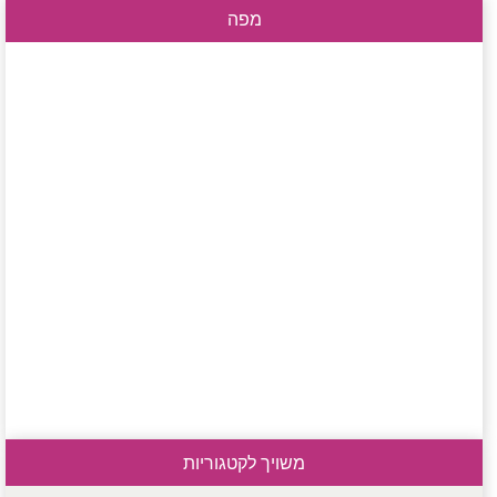
מפה
משויך לקטגוריות