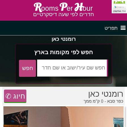
R
P
H
ooms
er
our
חדרים לפי שעה דיסקרטיים
תפריט
רומנטי כאן
דף ראשי
חדרים לפי שעה בצפון
חפש לפי מקומות בארץ
לפי איזור
חדרים לפי שעה במרכז
רומנטי כאן
חדרים לפי שעה בדרום
חדרים לפי שעה במישור החוף
פרסם באתר
✆ חיוג
כפר סבא - 0 ק''מ ממך
חדרים לפי שעה בגליל מערבי
חדרים באזור