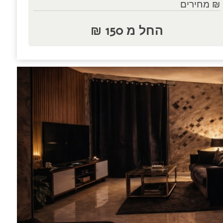
₪ מחירים
החל מ 150 ₪
נות.....