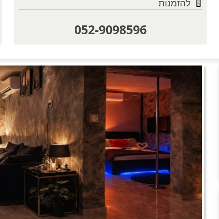
להזמנות
052-9098596
טוען תמו