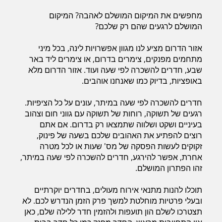
מחפשים את המיקום המושלם לאהבה? המיקום
המושלם לרגעים שהם רק שלכם?
חדרים לפי שעה בחיפה קריות
אזור הדרום מציע לנו מגוון אפשרויות לינה, בכל מיני
מתחמים מפנקים, צימרים בדרום, או צימרים ליד באר
שבע, חדרים להשכרה לפי שעה ועוד. אזור הדרום מלא
חדרים לפי שעה בכנרת גליל תחתון עמקים
באופציות, בדיוק כמו שאנחנו אוהבים.
חדרים להשכרה לפי שעה במיתר, עונים על כל הציפיות.
חדרים לפי שעה ברמת הגולן
רגעים של תשוקה, רוחות של תשוקה עם גווני חום וצהוב
בעיניים ושקט ושלווה שתמצאו רק בדרום. אם אתם
רוצים להפתיע את האהובים שלכם בשעה של פינוק,
זקוקים לעשות הפסקה של מס' שעות או לכל מטרה
חדרים לפי שעה בהערבה
אחרת, אפשר להירגע, חדרים להשכרה לפי שעה במיתר,
זהו הפתרון המושלם.
חדרים לפי שעה בעמק יזרעאל
תוכלו להנות מתנאי אירוח מעולים, בחדרים יוקרתיים
ובעלי פרטיות מוחלטת למשך פרק הזמן הנדרש לכם. לא
תצטרכו לשלם הון תועפות ולהזמין חדר ללילה שלם, כאן