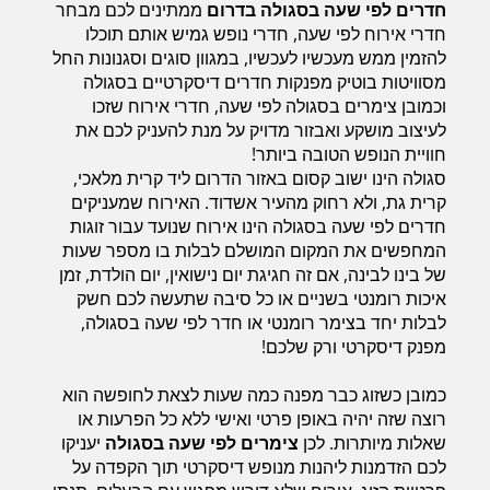
חדרים לפי שעה בסגולה בדרום
ממתינים לכם מבחר
חדרי אירוח לפי שעה, חדרי נופש גמיש אותם תוכלו
להזמין ממש מעכשיו לעכשיו, במגוון סוגים וסגנונות החל
חדרים לפי שעה בחיפה קריות
מסוויטות בוטיק מפנקות חדרים דיסקרטיים בסגולה
וכמובן צימרים בסגולה לפי שעה, חדרי אירוח שזכו
לעיצוב מושקע ואבזור מדויק על מנת להעניק לכם את
חוויית הנופש הטובה ביותר!
חדרים לפי שעה בכנרת גליל תחתון עמקים
סגולה הינו ישוב קסום באזור הדרום ליד קרית מלאכי,
קרית גת, ולא רחוק מהעיר אשדוד. האירוח שמעניקים
חדרים לפי שעה בסגולה הינו אירוח שנועד עבור זוגות
חדרים לפי שעה ברמת הגולן
המחפשים את המקום המושלם לבלות בו מספר שעות
של בינו לבינה, אם זה חגיגת יום נישואין, יום הולדת, זמן
איכות רומנטי בשניים או כל סיבה שתעשה לכם חשק
לבלות יחד בצימר רומנטי או חדר לפי שעה בסגולה,
חדרים לפי שעה בהערבה
מפנק דיסקרטי ורק שלכם!
כמובן כשזוג כבר מפנה כמה שעות לצאת לחופשה הוא
חדרים לפי שעה בעמק יזרעאל
רוצה שזה יהיה באופן פרטי ואישי ללא כל הפרעות או
שאלות מיותרות. לכן
צימרים לפי שעה בסגולה
יעניקו
לכם הזדמנות ליהנות מנופש דיסקרטי תוך הקפדה על