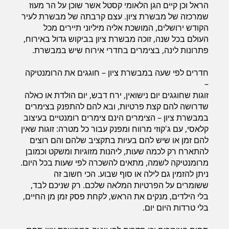
הראל וכן קיים הגן הלאומי קסטל אשר שוכן על הר מעוז
חדרים לפי שעה במישור החוף הדרומי
שמרכזה של מבשרת ציון. עצם קרבתה של מבשרת לעיר
הקודש ירושלים, המושכת אליה מיליוני תיירים מכל
העולם בכל שנה, זוכה מבשרת ציון בביקוש גדול באירוח,
פתרונות לינה, בצימרים בחדרי אירוח שיש במבשרת.
חדרים לפי שעה במבשרת ציון – חוגגים את הרומנטיקה
–
זוגות שחוגגים יום נישואין, ירח דבש, יום הולדת או כאלה
שדרושה להם קצת פרטיות, ובא להם להתפנק בצימרים
במבשרת ציון – הצימרים הינם צימרים רומנטיים בעיצוב
קלאסי, עם ג'קוזי מרווח ומפנק עבור כל מטרה: זוגות שאין
להם זמן או שיש להם בעיות בתקציב שלהם והם רוצים
להתארח רק לכמה שעות, ליהנות מזוגיות ומשקט וכמובן
מרומנטיקה לשמה, מתאים להשכרה לפי שעות בכל היום.
ניתן להזמין גם לילה או סוף שבוע. הכי חשוב זה
ששומרים על הפרטיות המלאה שלכם. רק שניכם לבד,
בלי הילדים, מנקים את הראש, לקחת פסק זמן מן החיים,
בלי טרדות היום יום.