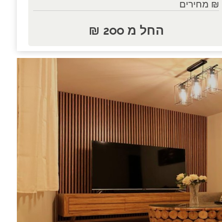
₪ מחירים
החל מ 200 ₪
נות.....