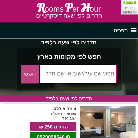
R
P
H
ooms
er
our
חדרים לפי שעה דיסקרטיים
תפריט
חדרים לפי שעה בלפיד
דף ראשי
חדרים לפי שעה בצפון
חפש לפי מקומות בארץ
לפי איזור
חדרים לפי שעה במרכז
חדרים לפי שעה בלפיד
חדרים לפי שעה בדרום
חדרים לפי שעה במישור החוף
פרסם באתר
צימר אורלב
אזור:
אזור השפלה
ישוב:
לפיד
חדרים לפי שעה בגליל מערבי
חדרים באזור
החל מ 250 ₪
0529098540
✆