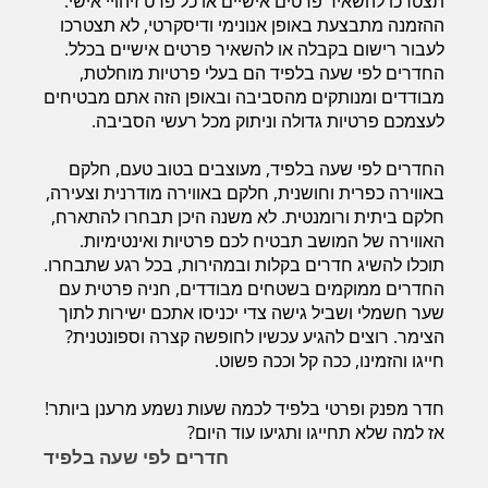
תצטרכו להשאיר פרטים אישיים או כל פרט זיהויי אישי.
חדרים לפי שעה במישור החוף הדרומי
ההזמנה מתבצעת באופן אנונימי ודיסקרטי, לא תצטרכו
לעבור רישום בקבלה או להשאיר פרטים אישיים בכלל.
החדרים לפי שעה בלפיד הם בעלי פרטיות מוחלטת,
מבודדים ומנותקים מהסביבה ובאופן הזה אתם מבטיחים
לעצמכם פרטיות גדולה וניתוק מכל רעשי הסביבה.
החדרים לפי שעה בלפיד, מעוצבים בטוב טעם, חלקם
באווירה כפרית וחושנית, חלקם באווירה מודרנית וצעירה,
חלקם ביתית ורומנטית. לא משנה היכן תבחרו להתארח,
האווירה של המושב תבטיח לכם פרטיות ואינטימיות.
תוכלו להשיג חדרים בקלות ובמהירות, בכל רגע שתבחרו.
החדרים ממוקמים בשטחים מבודדים, חניה פרטית עם
שער חשמלי ושביל גישה צדי יכניסו אתכם ישירות לתוך
הצימר. רוצים להגיע עכשיו לחופשה קצרה וספונטנית?
חייגו והזמינו, ככה קל וככה פשוט.
חדר מפנק ופרטי בלפיד לכמה שעות נשמע מרענן ביותר!
אז למה שלא תחייגו ותגיעו עוד היום?
חדרים לפי שעה בלפיד