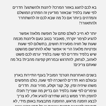
בא לכם לחגוג באזור המרכז? ליהנות ולהשתגע? חדרים
לפי שעה בלפיד שבאזור מודיעין זה הפתרון המושלם
חדרים לפי שעה בחיפה קריות
והמדהים ביותר אם כל מה שבא לכם זה להשתחרר
ולהתאוורר!
יותר לא חייב לשלם סתם על חופשה מלאה! אפשר
חדרים לפי שעה בכנרת גליל תחתון עמקים
להגיע לצימר יוקרתי, מאובזר בטוב טעם וליהנות מכמה
שעות של חוויה מסעירת חושים, בתשלום לפי שעות
ופרטיות מלאה! הרי אי אפשר שלא להתרשם מהשקט
חדרים לפי שעה ברמת הגולן
שיש בלפיד וחדרים לפי שעה בלפיד יגרמו לכם פשוט
לאהוב, לצחוק, להתרגש ובמרחק קפיצה מהבית! בול מה
שאתם צריכים!
חדרים לפי שעה בהערבה
בשנים האחרונות הטרנד המוביל בענף התיירות בארץ
ובעולם הוא חדרים להשכרה לפי שעה, כולנו מחפשים
משהו שיהיה זמין, קל, קצר וקולע, מהיר ונוח. חדרים
חדרים לפי שעה בעמק יזרעאל
וצימרים לפי שעה בלפיד הם בדיוק מה שצריך! תוכלו
להזמין חדר ממש ברגע שתירצו להגיע אליו, לא צריך
לבצע הזמנה מראש, ההזמנה מתבצעת באופן מידי, לא