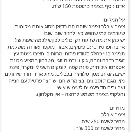
אדם נוסף בצימר בתוספת 150 ש'ח.
על המקום:
צימר אורלב וצימר שוהם הם בדיוק מסוג אותם מקומות
שגורמים למי שנופש כאן לחזור שוב ושוב!
יש כאן את מה שזוגות רק יכולים לבקש לכמה שעות של
אהבה ופרטיות, עם פינוקים, אבזור מוקפד ואווירה מושלמת!
הצימר בנוי כחלל סטודיו פתוח ומרווח בו הציבו מיטת עץ
זוגית רחבה ונוחה, ג'קוזי זרמים זוגי, מטבחון המציע מכונת
אספרסו איכותית, פינת קפה, קומקום חשמלי ומקרר, פינת
ישיבה זוגית, מסך טלוויזיה בכבלים, מיזוג אוויר, חדר שירותים
נקי, מגבות וסבונים. בצימר שוהם יש חצר פרטית עם חנייה
ואביזרים חד פעמיים לשימוש אישי.
(הג'קוזי בצימר משמש לרחצה – אין מקלחון).
מחירים:
צימר אורלב
מחיר לשעה 250 ש'ח.
מחיר לשעתיים 300 ש'ח.