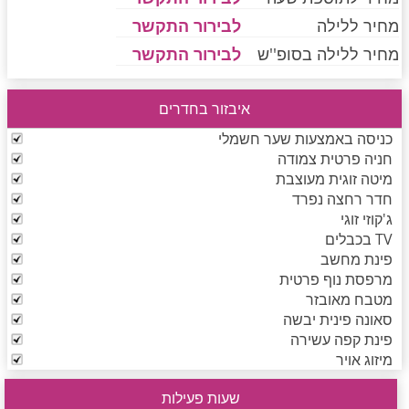
מחיר ללילה
לבירור התקשר
מחיר ללילה בסופ''ש
לבירור התקשר
חדרים לפי שעה בחיפה קריות
איבזור בחדרים
חדרים לפי שעה בכנרת גליל תחתון עמקים
כניסה באמצעות שער חשמלי
חניה פרטית צמודה
מיטה זוגית מעוצבת
חדר רחצה נפרד
חדרים לפי שעה ברמת הגולן
ג'קוזי זוגי
TV בכבלים
פינת מחשב
חדרים לפי שעה בהערבה
מרפסת נוף פרטית
מטבח מאובזר
סאונה פינית יבשה
פינת קפה עשירה
חדרים לפי שעה בעמק יזרעאל
מיזוג אויר
שעות פעילות