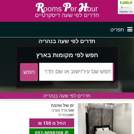
R
P
H
ooms
er
our
חדרים לפי שעה דיסקרטיים
תפריט
חדרים לפי שעה בנהריה
דף ראשי
חדרים לפי שעה בצפון
חפש לפי מקומות בארץ
לפי איזור
חדרים לפי שעה במרכז
חדרים לפי שעה בנהריה
חדרים לפי שעה בדרום
חדרים לפי שעה במישור החוף
פרסם באתר
ים של אהבה
אזור:
גליל מערבי
ישוב:
נהריה
חדרים לפי שעה בגליל מערבי
חדרים באזור
החל מ 150 ₪
052-9098208
✆