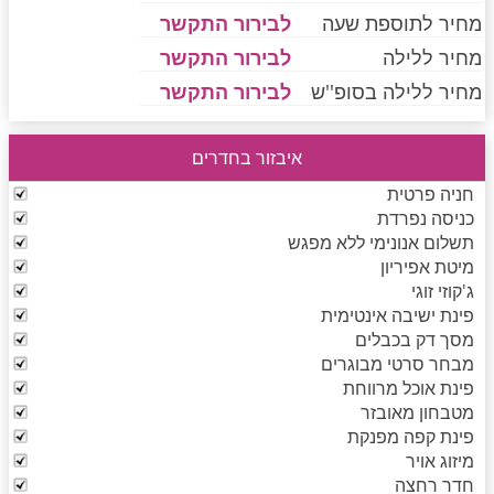
מחיר לתוספת שעה
לבירור התקשר
מחיר ללילה
לבירור התקשר
חדרים לפי שעה בחיפה קריות
מחיר ללילה בסופ''ש
לבירור התקשר
איבזור בחדרים
חדרים לפי שעה בכנרת גליל תחתון עמקים
חניה פרטית
כניסה נפרדת
תשלום אנונימי ללא מפגש
חדרים לפי שעה ברמת הגולן
מיטת אפיריון
ג'קוזי זוגי
פינת ישיבה אינטימית
חדרים לפי שעה בהערבה
מסך דק בכבלים
מבחר סרטי מבוגרים
פינת אוכל מרווחת
מטבחון מאובזר
חדרים לפי שעה בעמק יזרעאל
פינת קפה מפנקת
מיזוג אויר
חדר רחצה