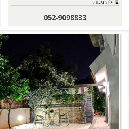
להזמנות
052-9098833
טוען תמו