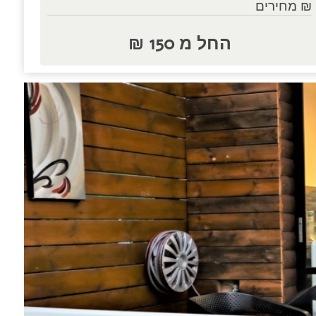
₪ מחירים
החל מ 150 ₪
נות.....